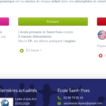
ynamique
est au
service
de chaque
enfant
dans une
atmosphère
de
conviv
de
L’
école primaire
de
Saint-Yves
compte
. Les
5 classes élémentaires
.
Dès le
CP
, les élèves pratiquent l’
anglais
.
France
En savoir +
02 99 79 05 16
Lettre d’actu #12
secretariat.styves@gmail.com
07/01/2026