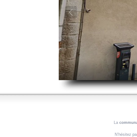
La
communa
N’hésitez p