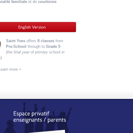
ialité familiale
et de
courtoisie
.
Saint Yves
offers
8
classes
from
Pre-School
through
to
Grade 5
(the final year of primary
school in
)
.
Learn more +