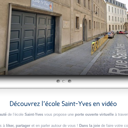
uté
de l’école
Saint-Yves
vous propose une
porte ouverte virtuelle
à traver
as à
liker, partager
et en parler autour de vous !
Dans la joie
de faire votre c