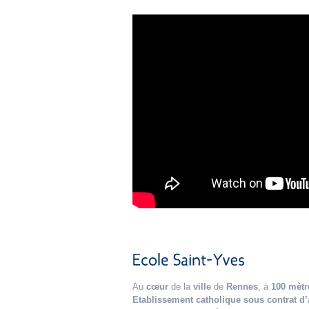
Au
cœur
de la
ville
de
Rennes
, à
100 mètr
Etablissement catholique sous contrat d’