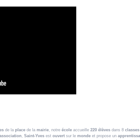
es
de la
place
de la
mairie
, notre
école
accueille
220 élèves
dans 8
classes
association
,
Saint-Yves
est
ouvert
sur le
monde
et propose un
apprentiss