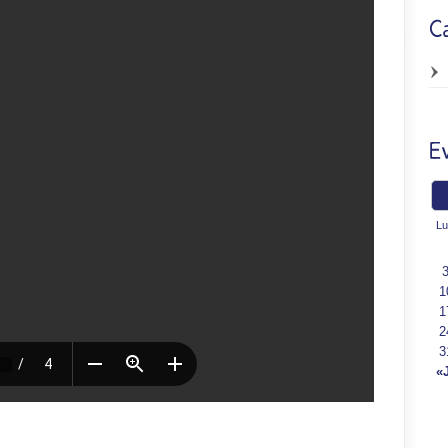
Lu
1
1
2
3
«J